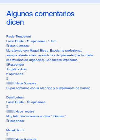
Algunos comentarios
dicen
Paola Temperoni
Local Guide · 13 opiniones · 1 foto
Hace 2 meses
Me atiendo con Magali Bloga. Excelente profesional,
siempre atenta a las necesidades del paciente (me ha dado
sobreturnos en urgencias). Consultorio impecable.
Responder
Jorgelina Aran
2 opiniones

Hace 5 meses
Super conforme con la atención y cumplimiento de horario.
Demi Loban
Local Guide · 10 opiniones

Hace meses
Muy feliz con mi nueva sonrisa " Gracias "
Responder
Mariel Bauni

Hace 9 meses