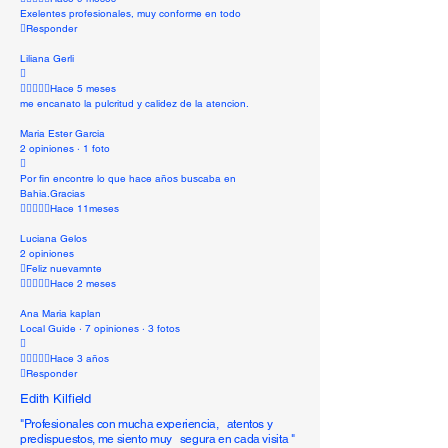
Exelentes profesionales, muy conforme en todo
Responder
Liliana Gerli

Hace 5 meses
me encanato la pulcritud y calidez de la atencion.
Maria Ester Garcia
2 opiniones · 1 foto

Por fin encontre lo que hace años buscaba en
Bahia.Gracias
Hace 11meses
Luciana Gelos
2 opiniones
Feliz nuevamnte
Hace 2 meses
Ana Maria kaplan
Local Guide · 7 opiniones · 3 fotos

Hace 3 años
Responder
Edith Kilfield
"Profesionales con mucha experiencia, atentos y
predispuestos, me siento muy segura en cada visita "