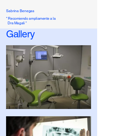
Sabrina Benegas
​" Recomiendo ampliamente a la
Dra Magali "
Gallery